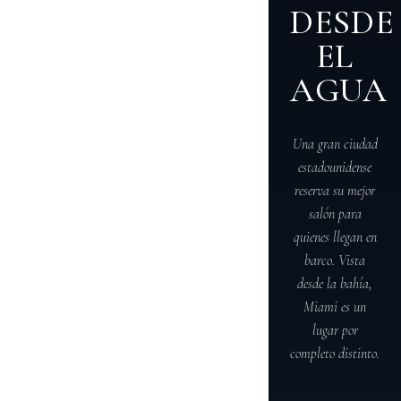
DESDE
EL
AGUA
Una gran ciudad
estadounidense
reserva su mejor
salón para
quienes llegan en
barco. Vista
desde la bahía,
Miami es un
lugar por
completo distinto.