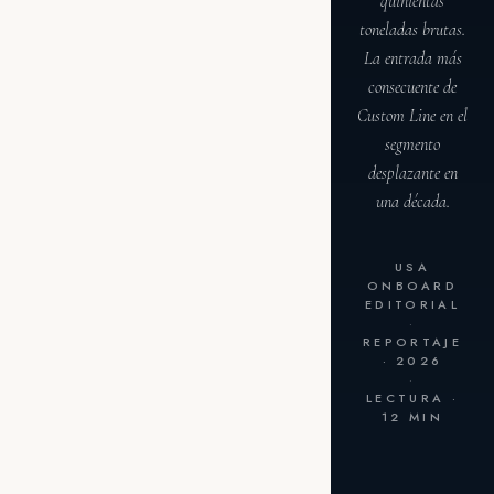
quinientas
toneladas brutas.
La entrada más
consecuente de
Custom Line en el
segmento
desplazante en
una década.
USA
ONBOARD
EDITORIAL
·
REPORTAJE
· 2026
·
LECTURA ·
12 MIN