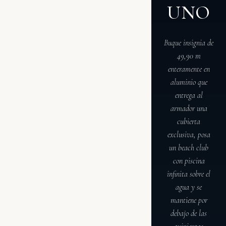
UNO
Buque insignia de
49,90 m
enteramente en
aluminio que
entrega al
armador una
cubierta
exclusiva, posa
un beach club
con piscina
infinita sobre el
agua y se
mantiene por
debajo de las